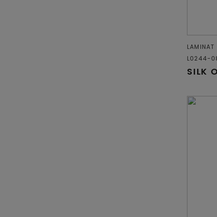
LAMINAT
L0244-0
SILK 