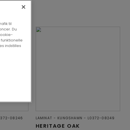
fik til
oncer. Du
cookie-
 funktionelle
s indstilles
0372-08246
LAMINAT
KUNGSHAMN
L0372-08249
HERITAGE OAK