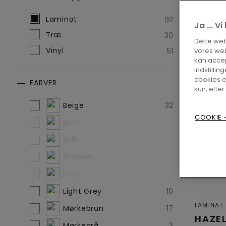
Lamin
Vælg
Gulvtype (1)
Laminat
92
Ja ... V
Træ
30
Dette webs
Vinyl
51
vores web
kan accep
indstilling
cookies e
FARVER
kun, efter
Vælg
Farver
Beige
32
COOKIE -
Brun
Grå
Gråbrun
Hvid
Light Grey
10
LAMINAT
Mørkebrun
17
HAZE
Mørkegrå
3