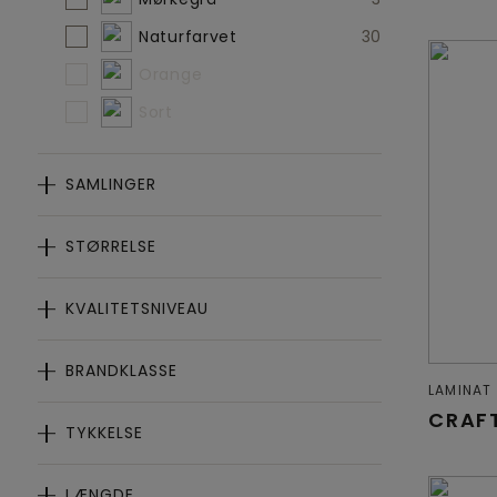
Naturfarvet
30
Orange
Sort
SAMLINGER
STØRRELSE
KVALITETSNIVEAU
BRANDKLASSE
LAMINAT
CRAF
TYKKELSE
LÆNGDE