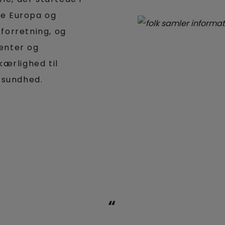
le Europa og
 forretning, og
tenter og
kærlighed til
 sundhed.