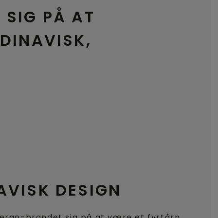
 SIG PÅ AT
DINAVISK,
AVISK DESIGN
ergo-brandet sig på at være et fyrtårn