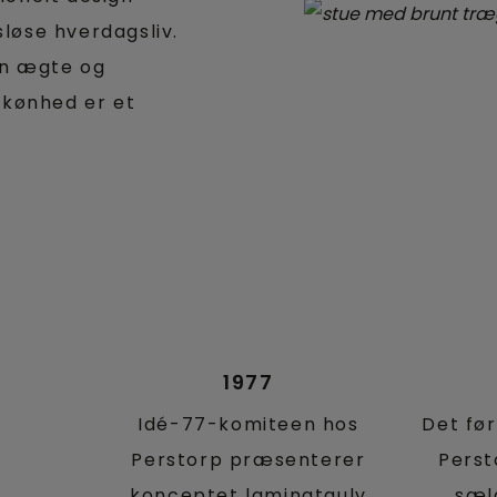
løse hverdagsliv.
 en ægte og
skønhed er et
1977
Idé-77-komiteen hos
Det før
Perstorp præsenterer
Perst
konceptet laminatgulv
sælg