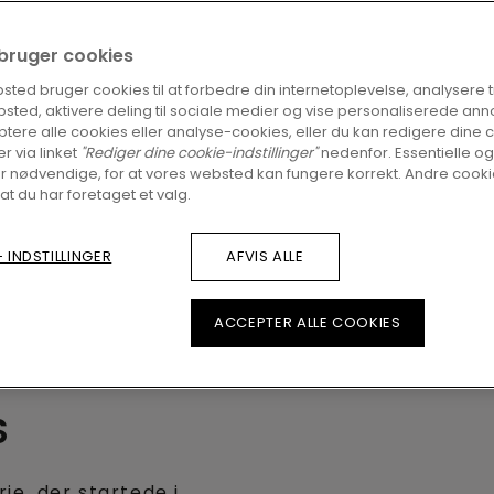
ve grundlaget, som Pergo i dag hviler på. Idé nr. 
i bruger cookies
aminatgulvet
, som ændrede vores branches lands
ted bruger cookies til at forbedre din internetoplevelse, analysere tra
 har i dag sin egen kategori, men det naturlige 
sted, aktivere deling til sociale medier og vise personaliserede ann
tere alle cookies eller analyse-cookies, eller du kan redigere dine 
ikke altid fandtes. Vi er aldrig holdt op med at 
er via linket
"Rediger dine cookie-indstillinger"
nedenfor. Essentielle og
 sortiment nu også
vinylgulve
og
trægulve
samt 
r nødvendige, for at vores websted kan fungere korrekt. Andre cookie
 at du har foretaget et valg.
de tilbehør. Alt sammen med Pergos velkendte 
 INDSTILLINGER
AFVIS ALLE
ACCEPTER ALLE COOKIES
S
e, der startede i