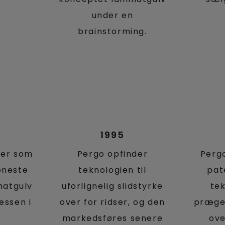
under en
brainstorming.
1995
ger som
Pergo opfinder
Perg
eneste
teknologien til
pat
natgulv
uforlignelig slidstyrke
te
ssen i
over for ridser, og den
præge
.
markedsføres senere
ove