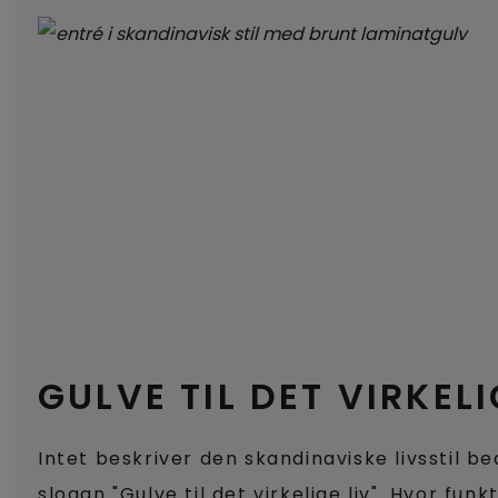
GULVE TIL DET VIRKELI
Intet beskriver den skandinaviske livsstil b
slogan "Gulve til det virkelige liv". Hvor funk