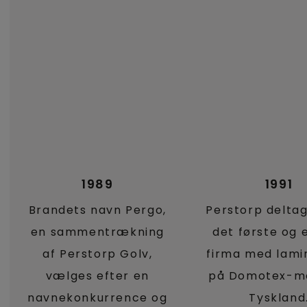
1989
1991
Brandets navn Pergo,
Perstorp delta
en sammentrækning
det første og 
af Perstorp Golv,
firma med lami
vælges efter en
på Domotex-me
navnekonkurrence og
Tyskland