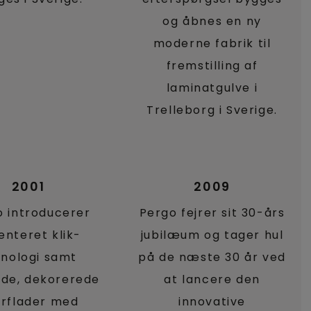
og åbnes en ny
moderne fabrik til
fremstilling af
laminatgulve i
Trelleborg i Sverige.
2001
2009
o introducerer
Pergo fejrer sit 30-års
enteret klik-
jubilæum og tager hul
knologi samt
på de næste 30 år ved
de, dekorerede
at lancere den
rflader med
innovative