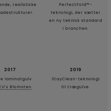
nde, realistiske
PerfectFold™-
ladestrukturer.
teknologi, der sætter
en ny teknisk standard
i branchen.
2017
2019
te laminatgulv
StayClean-teknologi
EU's Blomsten
.
til trægulve.