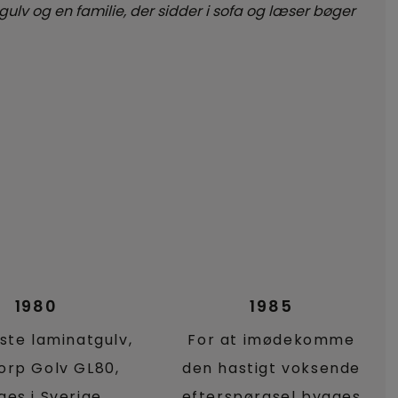
1980
1985
ste laminatgulv,
For at imødekomme
orp Golv GL80,
den hastigt voksende
es i Sverige.
efterspørgsel bygges