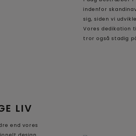
indenfor skandinav
sig, siden vi udvikl
Vores dedikation t
tror også stadig p
GE LIV
edre end vores
tionelt design