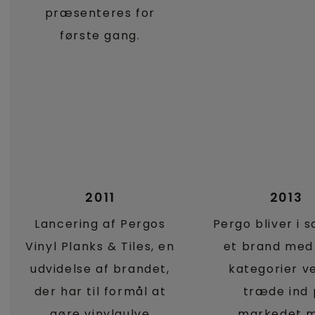
præsenteres for
første gang.
2011
2013
Lancering af Pergos
Pergo bliver i 
Vinyl Planks & Tiles, en
et brand med 
udvidelse af brandet,
kategorier v
der har til formål at
træde ind
gøre vinylgulve
markedet 