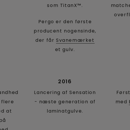
som TitanX™.
matche
overf
Pergo er den første
producent nogensinde,
der får
Svanemærket
et gulv.
2016
sandhed
Lancering af Sensation
Førs
flere
- næste generation af
med
ed at
laminatgulve.
 på
med