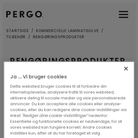
Open sear
Open
STARTSIDE
KOMMERCIELLE LAMINATGULVE
TILBEHØR
RENGØRINGSPRODUKTER
RENGØRINGSPRODUKTER
TIL KOMMERCIELLE
Ja ... Vi bruger cookies
LAMINATGULVE
Dette websted bruger cookies til at forbedre din
internetoplevelse, analysere trafik til vores websted,
aktivere deling til sociale medier og vise personaliserede
Pergos kommercielle laminatgulve er
annoncer. Du kan acceptere alle cookies eller analyse-
cookies, eller du kan redigere dine cookie-indstillinger via
designet til at modstå snavs og støv,
linket
"Rediger dine cookie-indstillinger"
nedenfor.
Essentielle og funktionelle cookies er nødvendige, for at
hvilket betyder, at rengøring og
vores websted kan fungere korrekt. Andre cookies
vedligeholdelse går som en leg. For at
indstilles kun, efter at du har foretaget et valg.